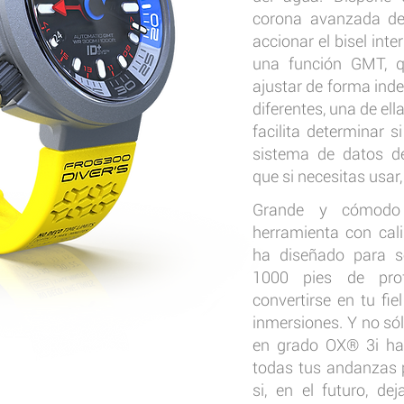
corona avanzada de
accionar el bisel inte
una función GMT, q
ajustar de forma ind
diferentes, una de el
facilita determinar s
sistema de datos d
que si necesitas usar
Grande y cómodo 
herramienta con cal
ha diseñado para s
1000 pies de prof
convertirse en tu fi
inmersiones. Y no sól
en grado OX® 3i har
todas tus andanzas p
si, en el futuro, d