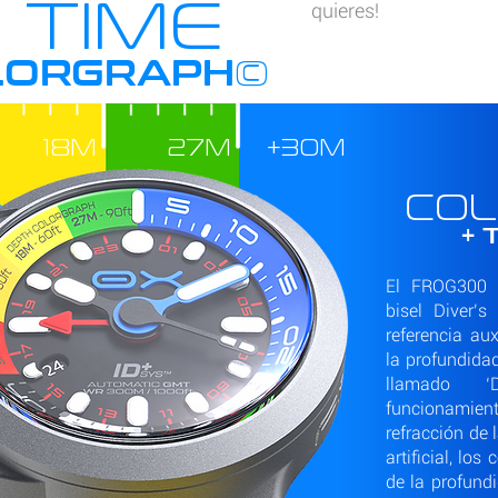
G TIME
quieres!
©
LORGRAPH
18M
27M
+30M
CO
+ 
El FROG300 
bisel Diver’
referencia aux
la profundida
llamado ‘
funcionamien
refracción de 
artificial, lo
de la profundi