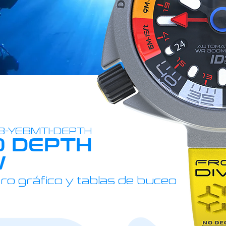
3-YEBMTI-DEPTH
 DEPTH
W
o gráfico y tablas de buceo