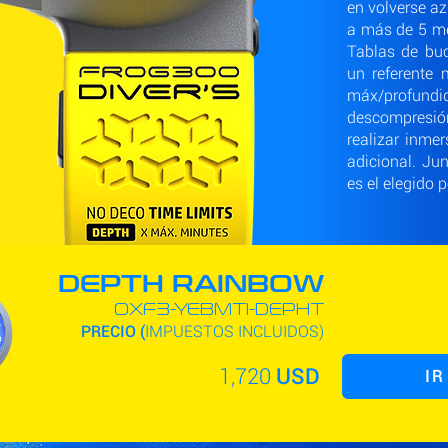
en volverse a
a más de 5 me
Tablas de buc
un referente 
máx/profu
descompresió
realizar inme
adicional. Ju
es el elegido 
DEPTH RAINBOW
OXF3-YEBMTI-DEPHT
PRECIO (
IMPUESTOS INCLUIDOS)
1,720
USD
IR