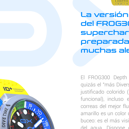
La versión
del FROG30
supercha
preparada
muchas ale
El FROG300 Depth 
quizás el "más Diver
justificado colorido
funcional), incluso
correas del mejor fl
amarillo es un color
buceo: es el más vis
del agua. Dispone 