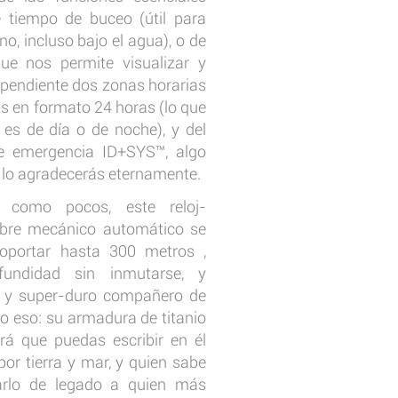
 tiempo de buceo (útil para
rno, incluso bajo el agua), o de
ue nos permite visualizar y
ependiente dos zonas horarias
las en formato 24 horas (lo que
i es de día o de noche), y del
e emergencia ID+SYS™, algo
, lo agradecerás eternamente.
como pocos, este reloj-
ibre mecánico automático se
oportar hasta 300 metros ,
undidad sin inmutarse, y
el y super-duro compañero de
o eso: su armadura de titanio
á que puedas escribir en él
or tierra y mar, y quien sabe
ejarlo de legado a quien más