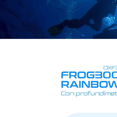
OXF
FROG300
RAINBO
Con profundímetr