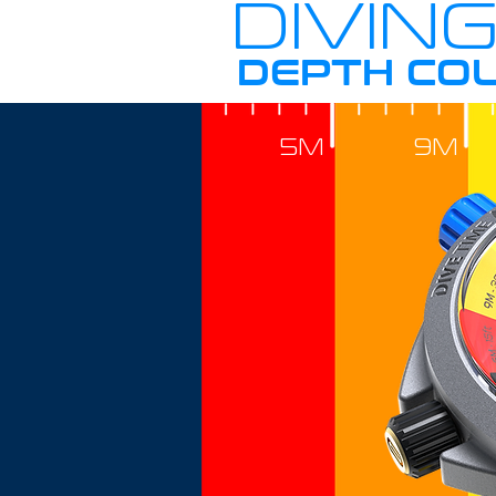
DIVIN
DEPTH CO
5M
9M