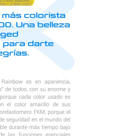
 más colorista
0. Una belleza
rged
 para darte
grías.
Rainbow es en apariencia,
s" de todos, con su enorme y
 (porque cada color usado es
 en el color amarillo de sus
uorelastomero FKM, porque el
 de seguridad en el mundo del
ible durante más tiempo bajo
de las funciones esenciales