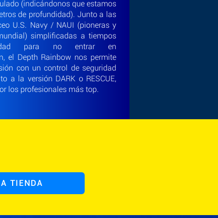
zulado (indicándonos que estamos
tros de profundidad). Junto a las
eo U.S. Navy / NAUI (pioneras y
mundial) simplificadas a tiempos
ndidad para no entrar en
n, el Depth Rainbow nos permite
rsión con un control de seguridad
nto a la versión DARK o RESCUE,
por los profesionales más top.
 A TIENDA